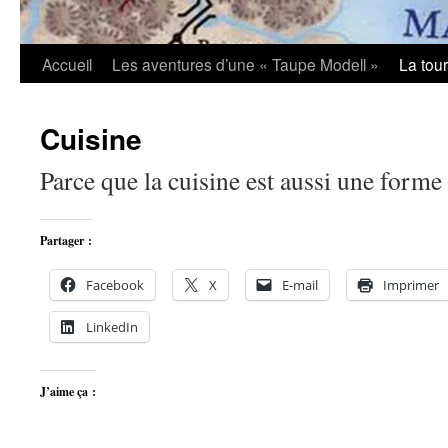
Accueil
Les aventures d’une « Taupe Modell »
La tou
Cuisine
Parce que la cuisine est aussi une forme
Partager :
Facebook
X
E-mail
Imprimer
LinkedIn
J’aime ça :