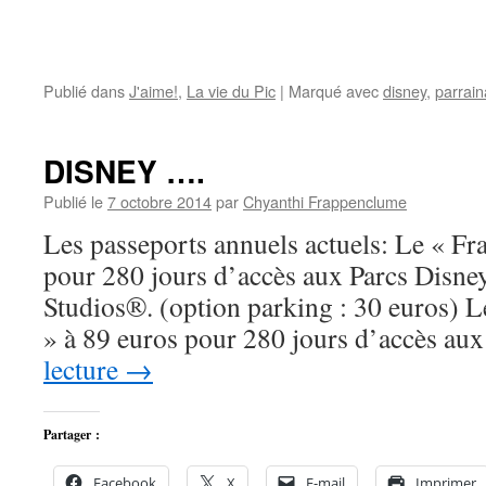
Publié dans
J'aime!
,
La vie du Pic
|
Marqué avec
disney
,
parrai
DISNEY ….
Publié le
7 octobre 2014
par
Chyanthi Frappenclume
Les passeports annuels actuels: Le « Fra
pour 280 jours d’accès aux Parcs Disne
Studios®. (option parking : 30 euros) L
» à 89 euros pour 280 jours d’accès a
lecture
→
Partager :
Facebook
X
E-mail
Imprimer