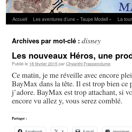
Accueil
Les aventures d’une « Taupe Modell »
La tou
disney
Archives par mot-clé :
Les nouveaux Héros, une pro
Publié le
18 février 2015
par
Chyanthi Frappenclume
Ce matin, je me réveille avec encore ple
BayMax dans la tête. Il est trop bien ce 
j’adore. BayMax est trop attachant, si v
encore vu allez y, vous serez comblé.
Partager :
Facebook
X
E-mail
Imprimer