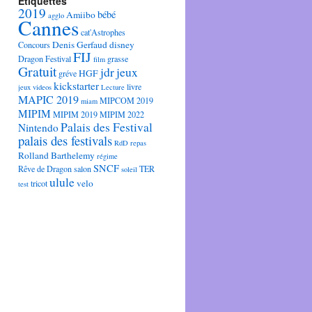
Étiquettes
2019
bébé
Amiibo
agglo
Cannes
cat'Astrophes
Denis Gerfaud
disney
Concours
FIJ
Dragon
Festival
grasse
film
Gratuit
jdr
jeux
HGF
gréve
kickstarter
livre
jeux videos
Lecture
MAPIC 2019
MIPCOM 2019
miam
MIPIM
MIPIM 2019
MIPIM 2022
Palais des Festival
Nintendo
palais des festivals
RdD
repas
Rolland Barthelemy
régime
SNCF
Rêve de Dragon
salon
TER
soleil
ulule
velo
tricot
test