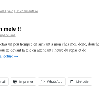
oleil
,
velo
|
Un commentaire
 mele !!
appenclume
 j’étais un peu trempée en arrivant à mon chez moi, donc, douche
ouette devant la télé en attendant l’heure du repas et de
a lecture
→
mail
Imprimer
WhatsApp
LinkedIn