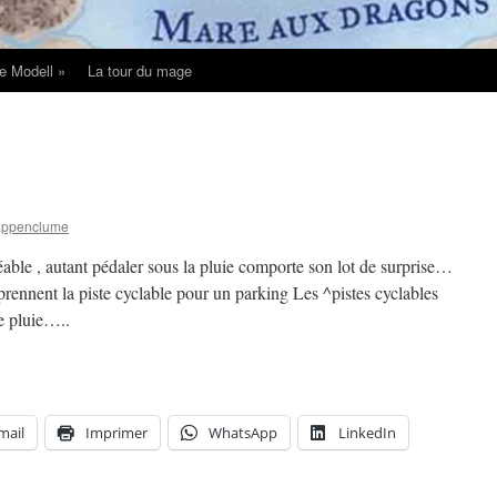
e Modell »
La tour du mage
appenclume
réable , autant pédaler sous la pluie comporte son lot de surprise…
prennent la piste cyclable pour un parking Les ^pistes cyclables
e pluie…..
mail
Imprimer
WhatsApp
LinkedIn