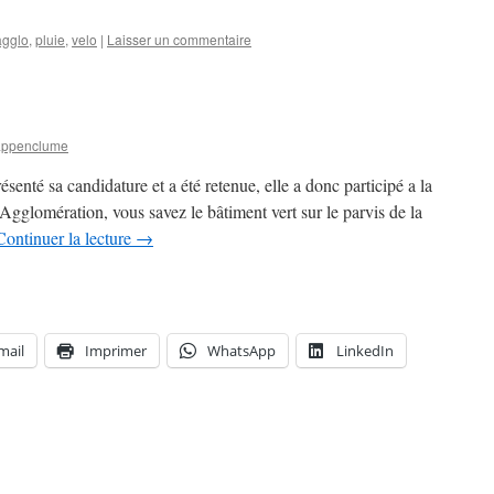
agglo
,
pluie
,
velo
|
Laisser un commentaire
appenclume
enté sa candidature et a été retenue, elle a donc participé a la
’Agglomération, vous savez le bâtiment vert sur le parvis de la
Continuer la lecture
→
mail
Imprimer
WhatsApp
LinkedIn