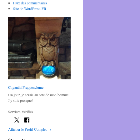
Flux des commentaires
Site de WordPress-FR
Chyanthi Frappenclume
Un jour, je serais au côté de mon homme !
J'y suis presque!
Services Vérifiés
Afficher le Profil Complet →