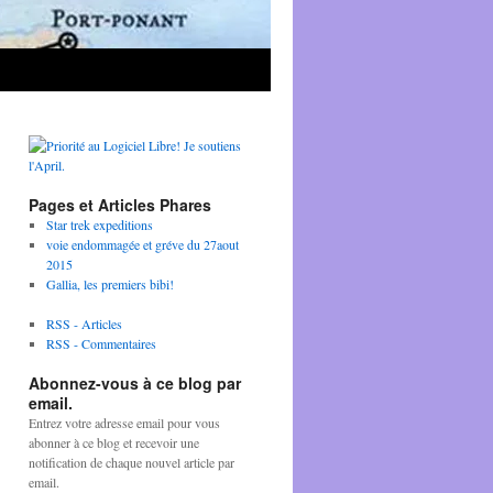
Pages et Articles Phares
Star trek expeditions
voie endommagée et gréve du 27aout
2015
Gallia, les premiers bibi!
RSS - Articles
RSS - Commentaires
Abonnez-vous à ce blog par
email.
Entrez votre adresse email pour vous
abonner à ce blog et recevoir une
notification de chaque nouvel article par
email.