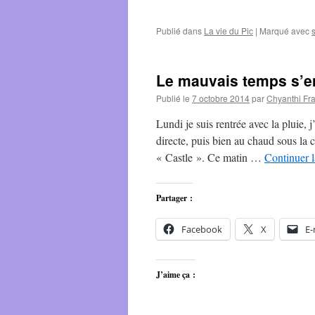
Publié dans
La vie du Pic
|
Marqué avec
s
Le mauvais temps s’en
Publié le
7 octobre 2014
par
Chyanthi Fr
Lundi je suis rentrée avec la pluie,
directe, puis bien au chaud sous la c
« Castle ». Ce matin …
Continuer l
Partager :
Facebook
X
E-
J’aime ça :