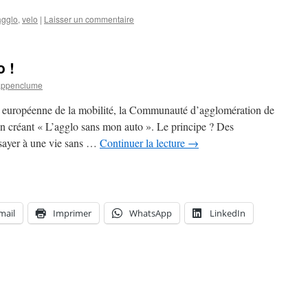
agglo
,
velo
|
Laisser un commentaire
 !
appenclume
e européenne de la mobilité, la Communauté d’agglomération de
n créant « L’agglo sans mon auto ». Le principe ? Des
ssayer à une vie sans …
Continuer la lecture
→
mail
Imprimer
WhatsApp
LinkedIn