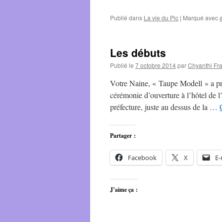
Publié dans
La vie du Pic
|
Marqué avec
Les débuts
Publié le
7 octobre 2014
par
Chyanthi Fr
Votre Naine, « Taupe Modell » a prés
cérémonie d’ouverture à l’hôtel de l
préfecture, juste au dessus de la …
Partager :
Facebook
X
E-
J’aime ça :