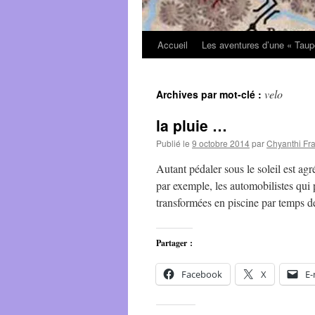
Accueil
Les aventures d’une « Taup
velo
Archives par mot-clé :
la pluie …
Publié le
9 octobre 2014
par
Chyanthi Fr
Autant pédaler sous le soleil est ag
par exemple, les automobilistes qui 
transformées en piscine par temps d
Partager :
Facebook
X
E-