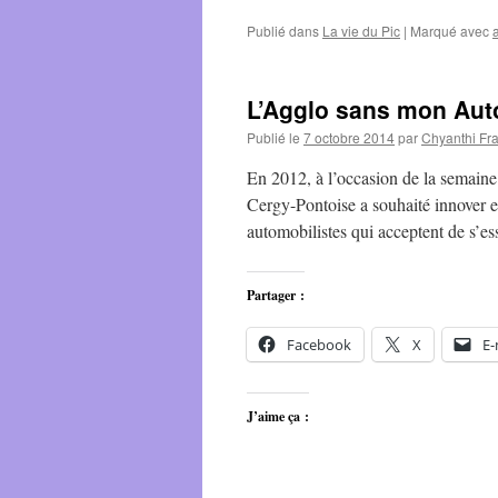
Publié dans
La vie du Pic
|
Marqué avec
L’Agglo sans mon Auto
Publié le
7 octobre 2014
par
Chyanthi Fr
En 2012, à l’occasion de la semain
Cergy-Pontoise a souhaité innover e
automobilistes qui acceptent de s’e
Partager :
Facebook
X
E-
J’aime ça :