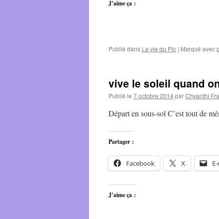
J’aime ça :
Publié dans
La vie du Pic
|
Marqué avec
vive le soleil quand o
Publié le
7 octobre 2014
par
Chyanthi Fr
Départ en sous-sol C’est tout de mêm
Partager :
Facebook
X
E-
J’aime ça :