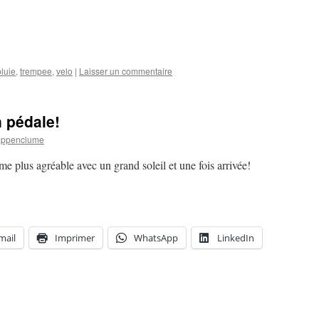
pluie
,
trempee
,
velo
|
Laisser un commentaire
n pédale!
appenclume
e plus agréable avec un grand soleil et une fois arrivée!
mail
Imprimer
WhatsApp
LinkedIn