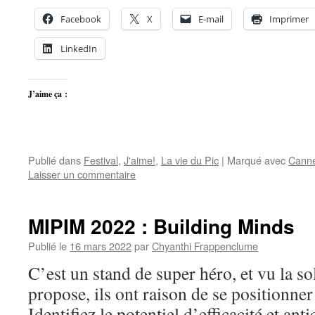
Facebook
X
E-mail
Imprimer
LinkedIn
J’aime ça :
Publié dans
Festival
,
J'aime!
,
La vie du Pic
|
Marqué avec
Cann
Laisser un commentaire
MIPIM 2022 : Building Minds
Publié le
16 mars 2022
par
Chyanthi Frappenclume
C’est un stand de super héro, et vu la sol
propose, ils ont raison de se positionner
Identifiez le potentiel d’efficacité et ant