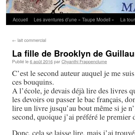
Accueil
Les aventures d’une « Taupe Modell »
La tou
←
lait commercial
La fille de Brooklyn de Guill
Publié le
6 août 2016
par
Chyanthi Frappenclume
C’est le second auteur auquel je me suis d
ces bouquins.
A l’école, je devais déjà lire des livres 
les devoirs ou passer le bac français, do
lire un livre jusqu’au bout même si je n’
second, quoique j’ai préféré le premier
Donc, cela se laisse lire, mais j’ai trouv