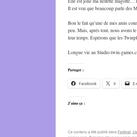
Elle est jolie ma nelfette magotte… h
Il est vrai que beaucoup parle des M
Bon le fait qu’une de mes amis conna
peu. Mais, aprés tout, nous avons le 
leur temps. Espérons que les Twinpl
Longue vie au Studio-twin-games.
Partager :
Facebook
X
E-
J’aime ça :
Ce contenu a été publié dans
Festival
,
J'