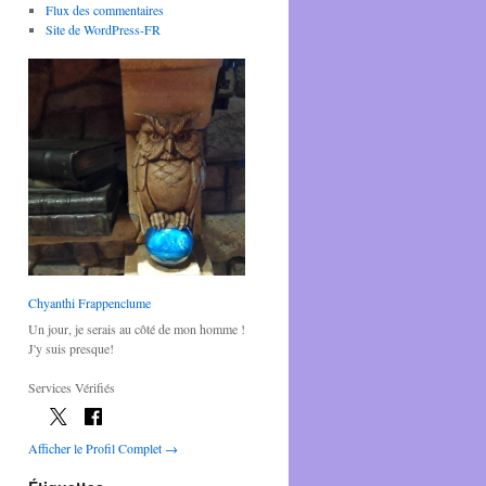
Flux des commentaires
Site de WordPress-FR
Chyanthi Frappenclume
Un jour, je serais au côté de mon homme !
J'y suis presque!
Services Vérifiés
Afficher le Profil Complet →