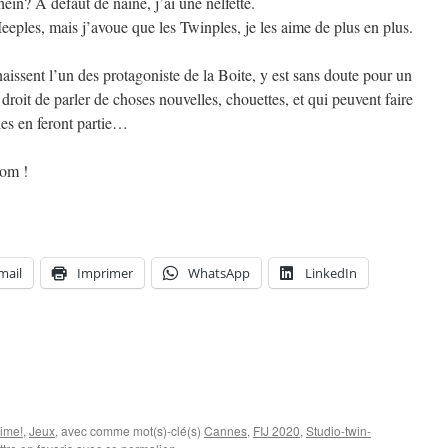
ein? A défaut de naine, j’ai une nelfette.
eeples, mais j’avoue que les Twinples, je les aime de plus en plus.
issent l’un des protagoniste de la Boite, y est sans doute pour un
droit de parler de choses nouvelles, chouettes, et qui peuvent faire
es en feront partie…
com !
mail
Imprimer
WhatsApp
LinkedIn
aime!
,
Jeux
, avec comme mot(s)-clé(s)
Cannes
,
FIJ 2020
,
Studio-twin-