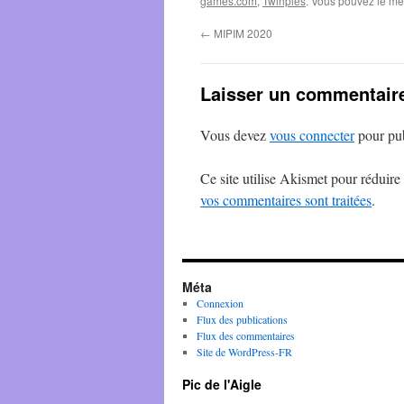
games.com
,
Twinples
. Vous pouvez le me
←
MIPIM 2020
Laisser un commentair
Vous devez
vous connecter
pour pub
Ce site utilise Akismet pour réduire 
vos commentaires sont traitées
.
Méta
Connexion
Flux des publications
Flux des commentaires
Site de WordPress-FR
Pic de l'Aigle