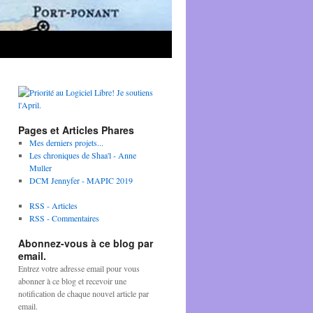
Pages et Articles Phares
Mes derniers projets...
Les chroniques de Shaa'l - Anne
Muller
DCM Jennyfer - MAPIC 2019
RSS - Articles
RSS - Commentaires
Abonnez-vous à ce blog par
email.
Entrez votre adresse email pour vous
abonner à ce blog et recevoir une
notification de chaque nouvel article par
email.