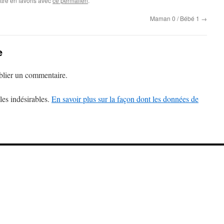
ttre en favoris avec
ce permalien
.
Maman 0 / Bébé 1
→
e
lier un commentaire.
les indésirables.
En savoir plus sur la façon dont les données de