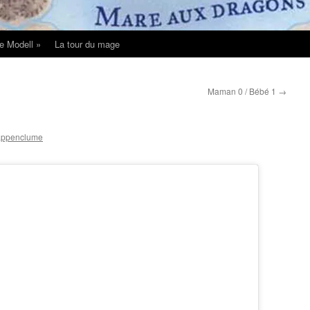
e Modell »
La tour du mage
Maman 0 / Bébé 1
→
appenclume