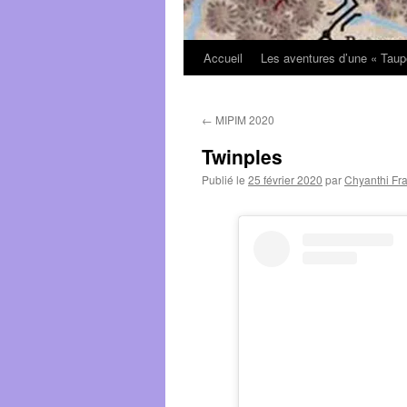
Accueil
Les aventures d’une « Taup
←
MIPIM 2020
Twinples
Publié le
25 février 2020
par
Chyanthi Fr