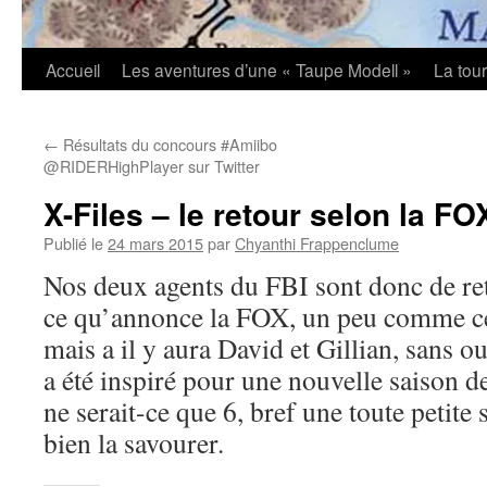
Accueil
Les aventures d’une « Taupe Modell »
La tou
←
Résultats du concours #Amiibo
@RIDERHighPlayer sur Twitter
X-Files – le retour selon la FO
Publié le
24 mars 2015
par
Chyanthi Frappenclume
Nos deux agents du FBI sont donc de reto
ce qu’annonce la FOX, un peu comme ce 
mais a il y aura David et Gillian, sans o
a été inspiré pour une nouvelle saison d
ne serait-ce que 6, bref une toute petite 
bien la savourer.