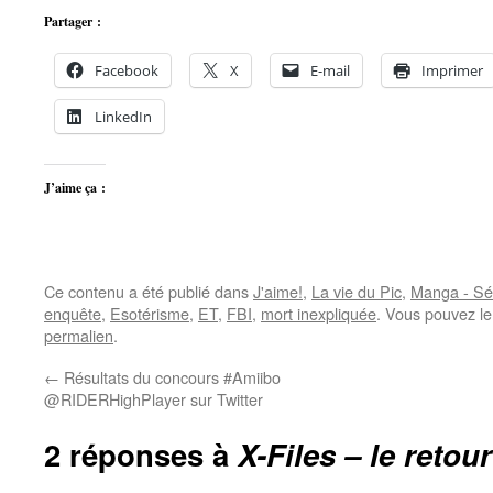
Partager :
Facebook
X
E-mail
Imprimer
LinkedIn
J’aime ça :
Ce contenu a été publié dans
J'aime!
,
La vie du Pic
,
Manga - Sé
enquête
,
Esotérisme
,
ET
,
FBI
,
mort inexpliquée
. Vous pouvez le
permalien
.
←
Résultats du concours #Amiibo
@RIDERHighPlayer sur Twitter
2 réponses à
X-Files – le retou