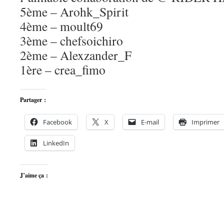
5ème – Arohk_Spirit
4ème – moult69
3ème – chefsoichiro
2ème – Alexzander_F
1ère – crea_fimo
Partager :
Facebook
X
E-mail
Imprimer
LinkedIn
J’aime ça :