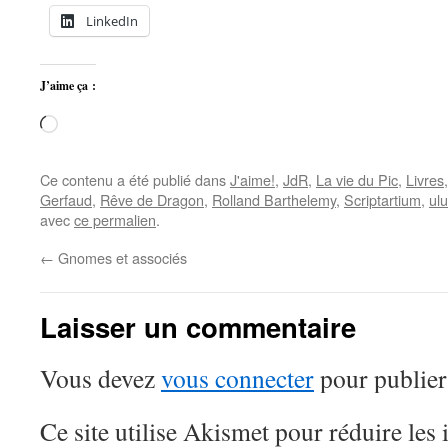
LinkedIn
J’aime ça :
Chargement…
Ce contenu a été publié dans
J'aime!
,
JdR
,
La vie du Pic
,
Livres
Gerfaud
,
Rêve de Dragon
,
Rolland Barthelemy
,
Scriptartium
,
ulu
avec
ce permalien
.
←
Gnomes et associés
Laisser un commentaire
Vous devez
vous connecter
pour publier
Ce site utilise Akismet pour réduire les 