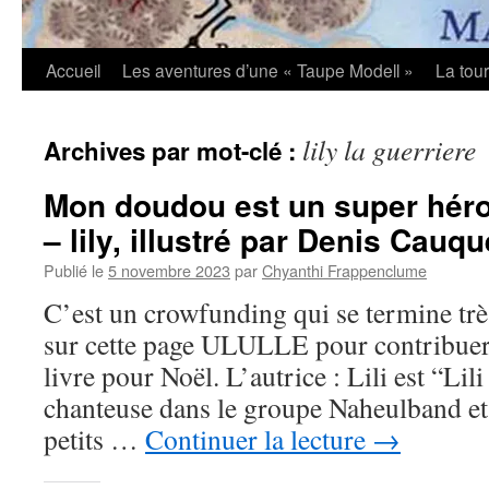
Accueil
Les aventures d’une « Taupe Modell »
La tou
lily la guerriere
Archives par mot-clé :
Mon doudou est un super héro,
– lily, illustré par Denis Cauq
Publié le
5 novembre 2023
par
Chyanthi Frappenclume
C’est un crowfunding qui se termine trè
sur cette page ULULLE pour contribuer 
livre pour Noël. L’autrice : Lili est “Lili
chanteuse dans le groupe Naheulband et 
petits …
Continuer la lecture
→