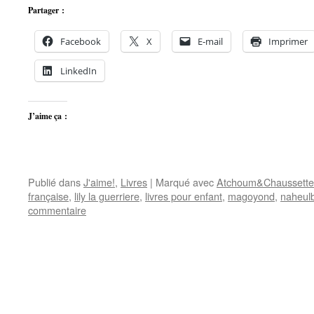
Partager :
Facebook
X
E-mail
Imprimer
LinkedIn
J’aime ça :
Publié dans
J'aime!
,
Livres
|
Marqué avec
Atchoum&Chaussette
française
,
lily la guerriere
,
livres pour enfant
,
magoyond
,
naheul
commentaire