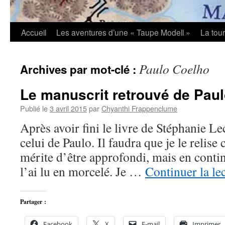
Accueil
Les aventures d’une « Taupe Modell »
La tou
Paulo Coelho
Archives par mot-clé :
Le manuscrit retrouvé de Pau
Publié le
3 avril 2015
par
Chyanthi Frappenclume
Après avoir fini le livre de Stéphanie Lec
celui de Paulo. Il faudra que je le relise
mérite d’être approfondi, mais en continu,
l’ai lu en morcelé. Je …
Continuer la le
Partager :
Facebook
X
E-mail
Imprimer